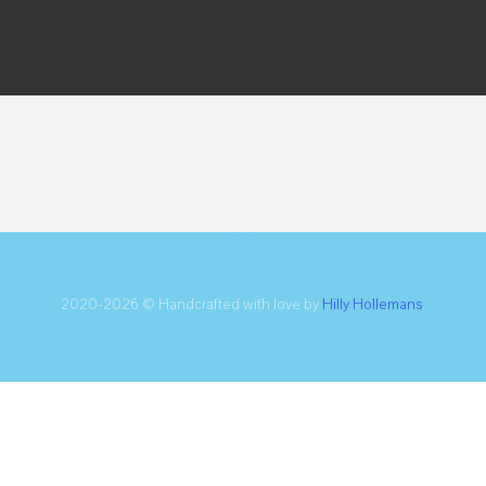
2020-2026 © Handcrafted with love by
Hilly Hollemans
.